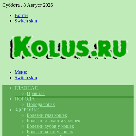
Суббота , 8 Август 2026
Войти
Switch skin
Меню
Switch skin
ГЛАВНАЯ
Правила
ПОРОДА
Порода собак
ЗДОРОВЬЕ
Болезни глаз кошек
Болезни дыхания у кошек
Болезни зубов у кошек
Болезни кожи у кошек