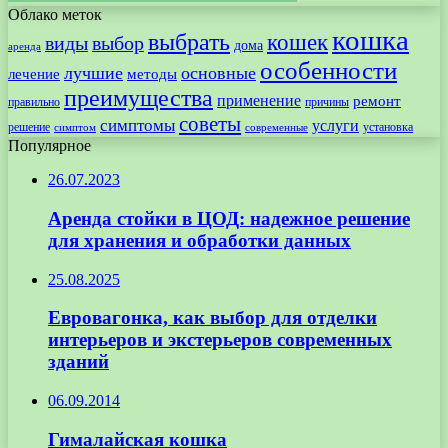
Облако меток
кошка
выбрать
кошек
виды
выбор
дома
аренда
особенности
лучшие
основные
лечение
методы
преимущества
применение
ремонт
правильно
причины
советы
симптомы
услуги
решение
установка
современные
симптом
Популярное
26.07.2023
Аренда стойки в ЦОД: надежное решение
для хранения и обработки данных
25.08.2025
Евровагонка, как выбор для отделки
интерьеров и экстерьеров современных
зданий
06.09.2014
Гималайская кошка