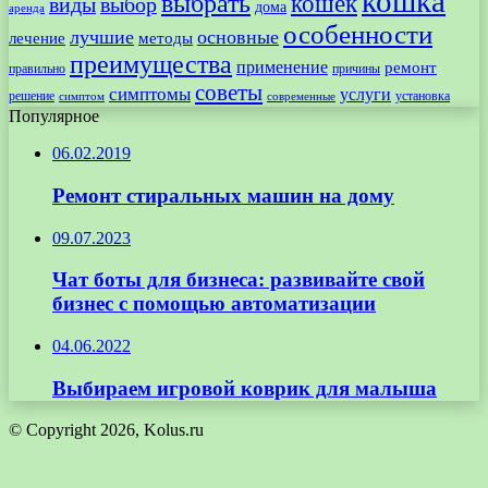
кошка
выбрать
кошек
виды
выбор
дома
аренда
особенности
лучшие
основные
лечение
методы
преимущества
применение
ремонт
правильно
причины
советы
симптомы
услуги
решение
установка
современные
симптом
Популярное
06.02.2019
Ремонт стиральных машин на дому
09.07.2023
Чат боты для бизнеса: развивайте свой
бизнес с помощью автоматизации
04.06.2022
Выбираем игровой коврик для малыша
© Copyright 2026, Kolus.ru