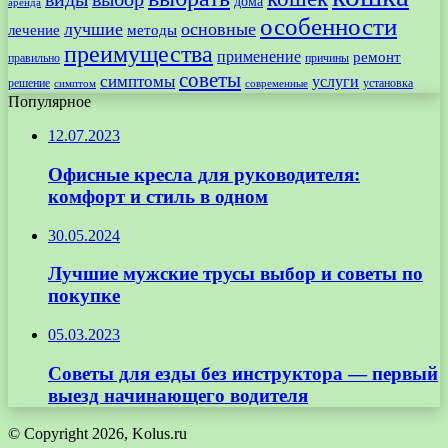
дома
аренда
особенности
лучшие
основные
лечение
методы
преимущества
применение
ремонт
правильно
причины
советы
симптомы
услуги
решение
установка
современные
симптом
Популярное
12.07.2023
Офисные кресла для руководителя:
комфорт и стиль в одном
30.05.2024
Лучшие мужские трусы выбор и советы по
покупке
05.03.2023
Советы для езды без инструктора — первый
выезд начинающего водителя
© Copyright 2026, Kolus.ru