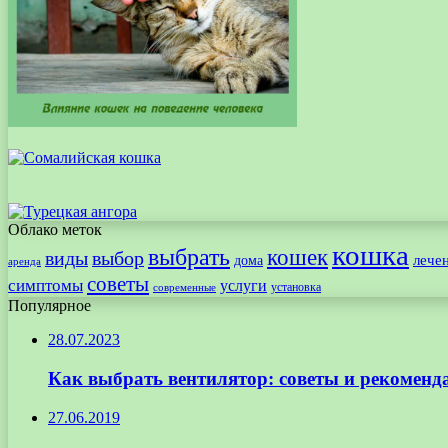
Облако меток
кошка
выбрать
кошек
виды
выбор
лече
дома
аренда
советы
симптомы
услуги
установка
современные
Популярное
28.07.2023
Как выбрать вентилятор: советы и рекоменд
27.06.2019