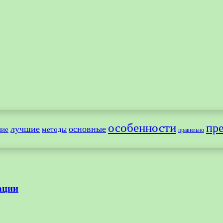
особенности
пр
лучшие
основные
ние
методы
правильно
ации