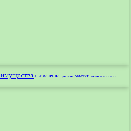
еимущества
применение
ремонт
причины
решение
симптом