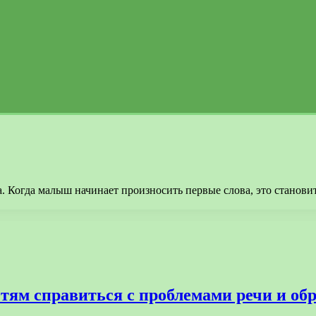
 Когда малыш начинает произносить первые слова, это становитс
етям справиться с проблемами речи и об