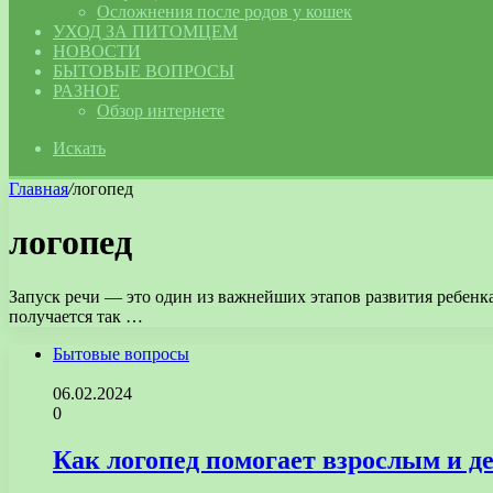
Осложнения после родов у кошек
УХОД ЗА ПИТОМЦЕМ
НОВОСТИ
БЫТОВЫЕ ВОПРОСЫ
РАЗНОЕ
Обзор интернете
Искать
Главная
/
логопед
логопед
Запуск речи — это один из важнейших этапов развития ребенка.
получается так …
Бытовые вопросы
06.02.2024
0
Как логопед помогает взрослым и д