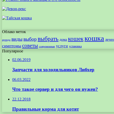
Облако меток
кошка
выбрать
кошек
виды
выбор
лече
дома
аренда
советы
симптомы
услуги
установка
современные
Популярное
02.06.2019
Запчасти для холодильников Либхер
06.03.2022
Что такое сервер и для чего он нужен?
22.12.2018
Правильные корма для котят