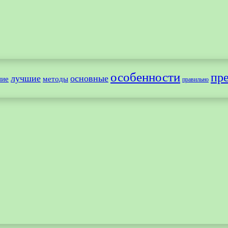
особенности
пр
лучшие
основные
ние
методы
правильно