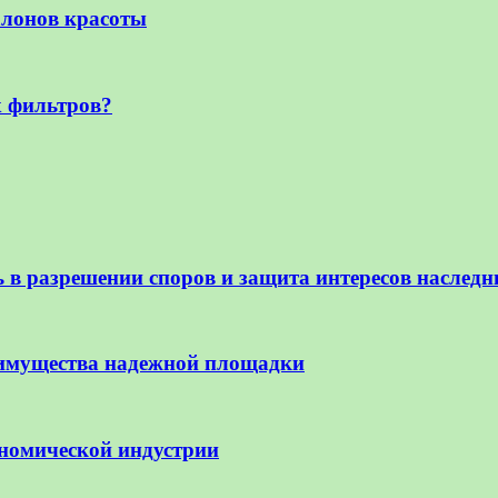
алонов красоты
 фильтров?
в разрешении споров и защита интересов наследн
еимущества надежной площадки
номической индустрии