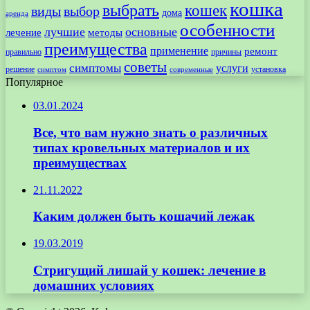
кошка
выбрать
кошек
виды
выбор
дома
аренда
особенности
лучшие
основные
лечение
методы
преимущества
применение
ремонт
правильно
причины
советы
симптомы
услуги
решение
установка
современные
симптом
Популярное
03.01.2024
Все, что вам нужно знать о различных
типах кровельных материалов и их
преимуществах
21.11.2022
Каким должен быть кошачий лежак
19.03.2019
Стригущий лишай у кошек: лечение в
домашних условиях