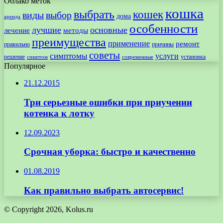
Облако меток
кошка
выбрать
кошек
виды
выбор
дома
аренда
особенности
лучшие
основные
лечение
методы
преимущества
применение
ремонт
правильно
причины
советы
симптомы
услуги
решение
установка
современные
симптом
Популярное
21.12.2015
Три серьезные ошибки при приучении
котенка к лотку
12.09.2023
Срочная уборка: быстро и качественно
01.08.2019
Как правильно выбрать автосервис!
© Copyright 2026, Kolus.ru