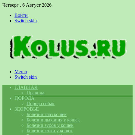
Четверг , 6 Август 2026
Войти
Switch skin
Меню
Switch skin
ГЛАВНАЯ
Правила
ПОРОДА
Порода собак
ЗДОРОВЬЕ
Болезни глаз кошек
Болезни дыхания у кошек
Болезни зубов у кошек
Болезни кожи у кошек