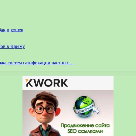
бак и кошек
мов в Крыму
ажа систем газификации частных…