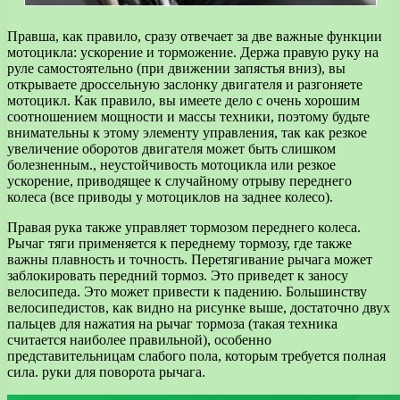
Правша, как правило, сразу отвечает за две важные функции
мотоцикла: ускорение и торможение. Держа правую руку на
руле самостоятельно (при движении запястья вниз), вы
открываете дроссельную заслонку двигателя и разгоняете
мотоцикл. Как правило, вы имеете дело с очень хорошим
соотношением мощности и массы техники, поэтому будьте
внимательны к этому элементу управления, так как резкое
увеличение оборотов двигателя может быть слишком
болезненным., неустойчивость мотоцикла или резкое
ускорение, приводящее к случайному отрыву переднего
колеса (все приводы у мотоциклов на заднее колесо).
Правая рука также управляет тормозом переднего колеса.
Рычаг тяги применяется к переднему тормозу, где также
важны плавность и точность. Перетягивание рычага может
заблокировать передний тормоз. Это приведет к заносу
велосипеда. Это может привести к падению. Большинству
велосипедистов, как видно на рисунке выше, достаточно двух
пальцев для нажатия на рычаг тормоза (такая техника
считается наиболее правильной), особенно
представительницам слабого пола, которым требуется полная
сила. руки для поворота рычага.