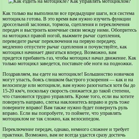
Как только вы выполнили все предыдущие шаги, вся система
мотоцикла готова. В это время вам нужно изучить функции
дроссельной заслонки, тормоза, сцепления и переключения
передач и выстроить конечные связи между ними. Обопритесь
на мотоцикл правой ногой, выжмите рычаг сцепления,
переведите рычаг переключения на первую передачу,
медленно отпустите рычаг сцепления и почувствуйте, как
мотоцикл начинает двигаться вперед. Возможно, вам
придется прибавить газ, чтобы мотоцикл начал движение. Как
только мотоцикл заведется, поставьте обе ноги на подножки.
Поздравляем, вы едете на мотоцикле! Большинство новичков
могут упасть, боясь слишком быстрого ускорения — как и на
велосипеде или мотоцикле, вам нужно разогнаться хотя бы до
15-20 км/ч, поскольку скорость снижается до такой степени,
что становится трудно управлять. Кроме того, если вы хотите
повернуть направо, слегка наклонитесь вправо и руль тоже
поверните вправо! Вам также нужно будет повернуть руль
вправо. Если вы попробуете, то поймете, что управлять
мотоциклом не так сложно, как велосипедом.
Переключение передач, однако, немного сложнее и требует
практики. Возможно, вам не всегда удастся сразу достичь