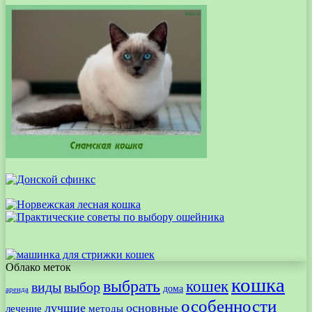
Облако меток
кошка
выбрать
кошек
виды
выбор
дома
аренда
особенности
лучшие
основные
лечение
методы