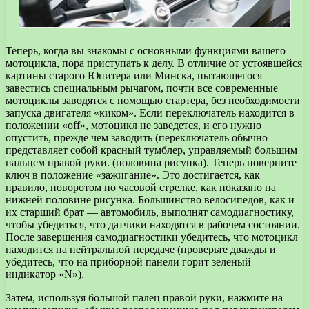
Теперь, когда вы знакомы с основными функциями вашего
мотоцикла, пора приступать к делу. В отличие от устоявшейся
картины старого Юпитера или Минска, пытающегося
завестись специальным рычагом, почти все современные
мотоциклы заводятся с помощью стартера, без необходимости
запуска двигателя «киком». Если переключатель находится в
положении «off», мотоцикл не заведется, и его нужно
опустить, прежде чем заводить (переключатель обычно
представляет собой красный тумблер, управляемый большим
пальцем правой руки. (половина рисунка). Теперь поверните
ключ в положение «зажигание». Это достигается, как
правило, поворотом по часовой стрелке, как показано на
нижней половине рисунка. Большинство велосипедов, как и
их старший брат — автомобиль, выполнят самодиагностику,
чтобы убедиться, что датчики находятся в рабочем состоянии.
После завершения самодиагностики убедитесь, что мотоцикл
находится на нейтральной передаче (проверьте дважды и
убедитесь, что на приборной панели горит зеленый
индикатор «N»).
Затем, используя большой палец правой руки, нажмите на