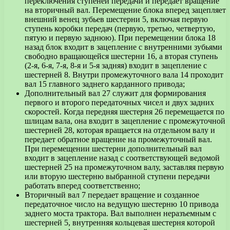
переключения ступеней передачи и передает вращение
на вторичный вал. Перемещение блока вперед зацепляет
внешний венец зубьев шестерни 5, включая первую
ступень коробки передач (первую, третью, четвертую,
пятую и первую заднюю). При перемещении блока 18
назад блок входит в зацепление с внутренними зубьями
свободно вращающейся шестерни 16, а вторая ступень
(2-я, 6-я, 7-я, 8-я и 5-я задняя) входит в зацепление с
шестерней 8. Внутри промежуточного вала 14 проходит
вал 15 главного заднего карданного привода;
Дополнительный вал 27 служит для формирования
первого и второго передаточных чисел и двух задних
скоростей. Когда передняя шестерня 26 перемещается по
шлицам вала, она входит в зацепление с промежуточной
шестерней 28, которая вращается на отдельном валу и
передает обратное вращение на промежуточный вал.
При перемещении шестерни дополнительный вал
входит в зацепление назад с соответствующей ведомой
шестерней 25 на промежуточном валу, заставляя первую
или вторую шестерню выбранной ступени передачи
работать вперед соответственно;
Вторичный вал 7 передает вращение и созданное
передаточное число на ведущую шестерню 10 привода
заднего моста трактора. Вал выполнен неразъемным с
шестерней 5, внутренняя кольцевая шестерня которой