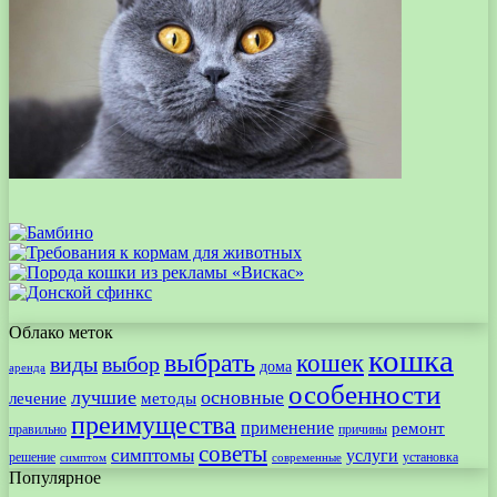
Облако меток
кошка
выбрать
кошек
виды
выбор
дома
аренда
особенности
лучшие
основные
лечение
методы
преимущества
применение
ремонт
правильно
причины
советы
симптомы
услуги
решение
установка
современные
симптом
Популярное