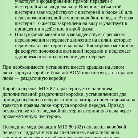
участвует в формировании прямой передачи с
шестерней 4 на входном валу. Внешние зубья этой
шестерни взаимодействуют с шестерней в блоке 18 для
переключения первой ступени коробки передач. Вторая
шестерня 16 жестко закреплена на валу и участвует в
приведении в действие второй фазы;
Ползунковый механизм взаимодействует с рычагом
переключения и передает движение на вилки, которые
перемещают шестерни в коробке. Блокировка механизма
фиксирует положение активной передачи и исключает
одновременное подключение двух передач.
При необходимости установите вместо крышки на левом
люке корпуса коробки боковой ВОМ или ползун, а на правом
люке — раздаточную коробку.
Коробка передач МТЗ 82 характеризуется наличием
дополнительной раздаточной коробки, установленной для
привода переднего ведущего моста, которая ориентирована на
трактор в правом люке корпуса коробки передач. Привод
осуществляется от ведомой шестерни вторичного вала через
промежуточную шестерню.
Последние модификации МТЗ 80 (82) оснащены коробкой
передач с гидравлическим сцеплением, выполняющим
функцию включения выбранного передаточного числа.