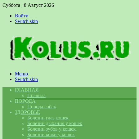
Суббота , 8 Август 2026
Войти
Switch skin
Меню
Switch skin
ГЛАВНАЯ
Правила
ПОРОДА
Порода собак
ЗДОРОВЬЕ
Болезни глаз кошек
Болезни дыхания у кошек
Болезни зубов у кошек
Болезни кожи у кошек