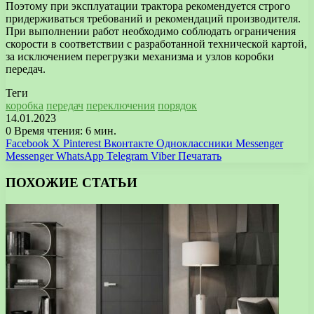
Поэтому при эксплуатации трактора рекомендуется строго
придерживаться требований и рекомендаций производителя.
При выполнении работ необходимо соблюдать ограничения
скорости в соответствии с разработанной технической картой,
за исключением перегрузки механизма и узлов коробки
передач.
Теги
коробка
передач
переключения
порядок
14.01.2023
0
Время чтения: 6 мин.
Facebook
X
Pinterest
Вконтакте
Одноклассники
Messenger
Messenger
WhatsApp
Telegram
Viber
Печатать
ПОХОЖИЕ СТАТЬИ