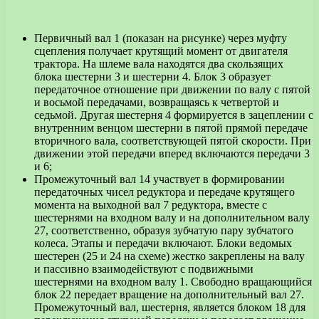
Первичный вал 1 (показан на рисунке) через муфту
сцепления получает крутящий момент от двигателя
трактора. На шлеме вала находятся два скользящих
блока шестерни 3 и шестерни 4. Блок 3 образует
передаточное отношение при движении по валу с пятой
и восьмой передачами, возвращаясь к четвертой и
седьмой. Другая шестерня 4 формируется в зацеплении с
внутренним венцом шестерни в пятой прямой передаче
вторичного вала, соответствующей пятой скорости. При
движении этой передачи вперед включаются передачи 3
и 6;
Промежуточный вал 14 участвует в формировании
передаточных чисел редуктора и передаче крутящего
момента на выходной вал 7 редуктора, вместе с
шестернями на входном валу и на дополнительном валу
27, соответственно, образуя зубчатую пару зубчатого
колеса. Этапы и передачи включают. Блоки ведомых
шестерен (25 и 24 на схеме) жестко закреплены на валу
и пассивно взаимодействуют с подвижными
шестернями на входном валу 1. Свободно вращающийся
блок 22 передает вращение на дополнительный вал 27.
Промежуточный вал, шестерня, является блоком 18 для