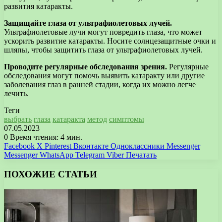
развития катаракты.
Защищайте глаза от ультрафиолетовых лучей.
Ультрафиолетовые лучи могут повредить глаза, что может
ускорить развитие катаракты. Носите солнцезащитные очки и
шляпы, чтобы защитить глаза от ультрафиолетовых лучей.
Проводите регулярные обследования зрения.
Регулярные
обследования могут помочь выявить катаракту или другие
заболевания глаз в ранней стадии, когда их можно легче
лечить.
Теги
выбрать
глаза
катаракта
метод
симптомы
07.05.2023
0
Время чтения: 4 мин.
Facebook
X
Pinterest
Вконтакте
Одноклассники
Messenger
Messenger
WhatsApp
Telegram
Viber
Печатать
ПОХОЖИЕ СТАТЬИ