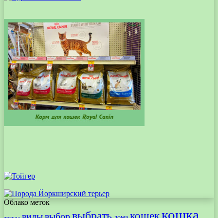
Облако меток
кошка
выбрать
кошек
виды
выбор
дома
аренда