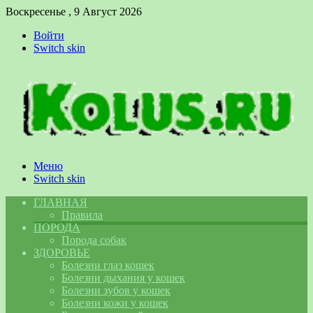
Воскресенье , 9 Август 2026
Войти
Switch skin
Меню
Switch skin
ГЛАВНАЯ
Правила
ПОРОДА
Порода собак
ЗДОРОВЬЕ
Болезни глаз кошек
Болезни дыхания у кошек
Болезни зубов у кошек
Болезни кожи у кошек