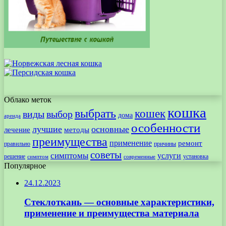
Облако меток
кошка
выбрать
кошек
виды
выбор
дома
аренда
особенности
лучшие
основные
лечение
методы
преимущества
применение
ремонт
правильно
причины
советы
симптомы
услуги
решение
установка
современные
симптом
Популярное
24.12.2023
Стеклоткань — основные характеристики,
применение и преимущества материала