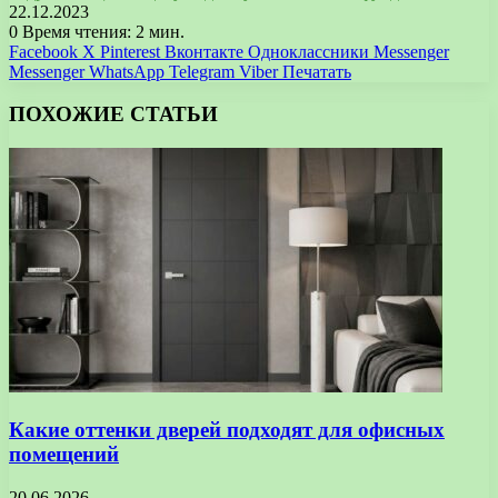
22.12.2023
0
Время чтения: 2 мин.
Facebook
X
Pinterest
Вконтакте
Одноклассники
Messenger
Messenger
WhatsApp
Telegram
Viber
Печатать
ПОХОЖИЕ СТАТЬИ
Какие оттенки дверей подходят для офисных
помещений
20.06.2026