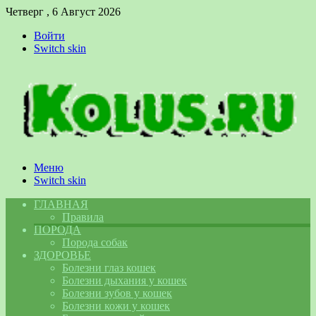
Четверг , 6 Август 2026
Войти
Switch skin
Меню
Switch skin
ГЛАВНАЯ
Правила
ПОРОДА
Порода собак
ЗДОРОВЬЕ
Болезни глаз кошек
Болезни дыхания у кошек
Болезни зубов у кошек
Болезни кожи у кошек