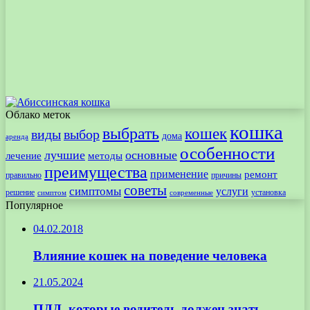
Облако меток
кошка
выбрать
кошек
виды
выбор
дома
аренда
особенности
лучшие
основные
лечение
методы
преимущества
применение
ремонт
правильно
причины
советы
симптомы
услуги
решение
установка
современные
симптом
Популярное
04.02.2018
Влияние кошек на поведение человека
21.05.2024
ПДД, которые водитель должен знать