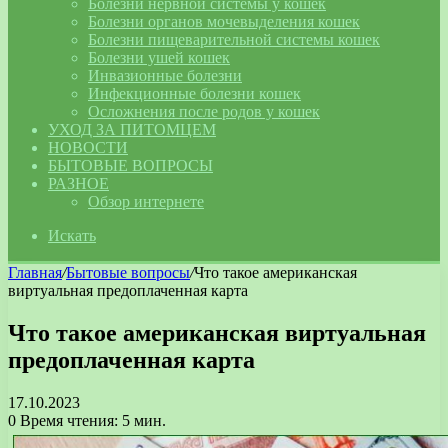
Болезни нервной системы у кошек
Болезни органов мочевыделения кошек
Болезни пищеварительной системы кошек
Болезни ушей кошек
Инвазионные болезни
Инфекционные болезни кошек
Осложнения после родов у кошек
УХОД ЗА ПИТОМЦЕМ
НОВОСТИ
БЫТОВЫЕ ВОПРОСЫ
РАЗНОЕ
Обзор интернете
Искать
Главная
/
Бытовые вопросы
/
Что такое американская
виртуальная предоплаченная карта
Что такое американская виртуальная
предоплаченная карта
17.10.2023
0
Время чтения: 5 мин.