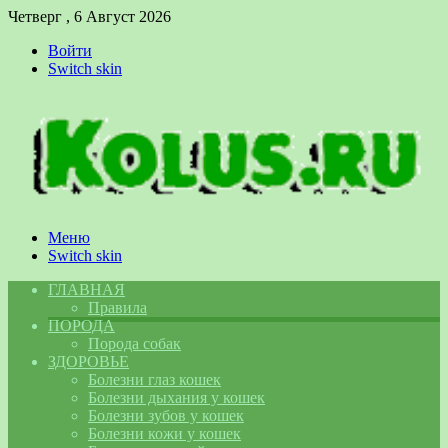
Четверг , 6 Август 2026
Войти
Switch skin
Меню
Switch skin
ГЛАВНАЯ
Правила
ПОРОДА
Порода собак
ЗДОРОВЬЕ
Болезни глаз кошек
Болезни дыхания у кошек
Болезни зубов у кошек
Болезни кожи у кошек