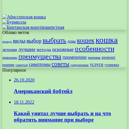
Облако меток
кошка
выбрать
кошек
виды
выбор
дома
аренда
особенности
лучшие
основные
лечение
методы
преимущества
применение
ремонт
правильно
причины
советы
симптомы
услуги
решение
установка
современные
симптом
Популярное
26.10.2020
Американский бобтейл
18.11.2022
Какой унитаз лучше выбрать и на что
обратить внимание при выборе