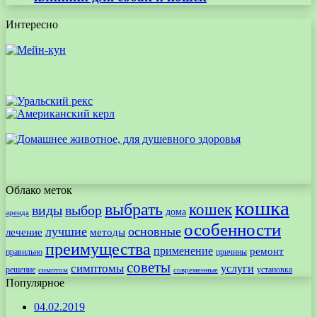
Интересно
Облако меток
кошка
выбрать
кошек
виды
выбор
дома
аренда
особенности
лучшие
основные
лечение
методы
преимущества
применение
ремонт
правильно
причины
советы
симптомы
услуги
решение
установка
современные
симптом
Популярное
04.02.2019