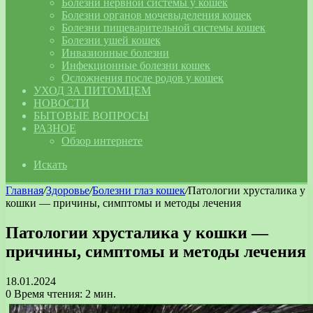
Болезни нервной системы у кошек
Болезни органов мочевыделения кошек
Болезни пищеварительной системы кошек
Болезни ушей кошек
Инвазионные болезни
Инфекционные болезни кошек
Осложнения после родов у кошек
УХОД ЗА ПИТОМЦЕМ
НОВОСТИ
БЫТОВЫЕ ВОПРОСЫ
РАЗНОЕ
Обзор интернете
Искать
Главная
/
Здоровье
/
Болезни глаз кошек
/
Патологии хрусталика у
кошки — причины, симптомы и методы лечения
Патологии хрусталика у кошки —
причины, симптомы и методы лечения
18.01.2024
0
Время чтения: 2 мин.