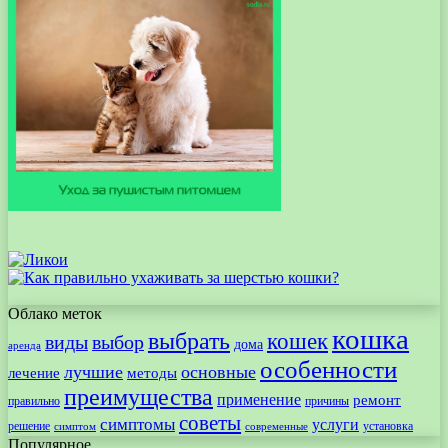
Облако меток
кошка
выбрать
кошек
виды
выбор
дома
аренда
особенности
лучшие
основные
лечение
методы
преимущества
применение
ремонт
правильно
причины
советы
симптомы
услуги
решение
установка
современные
симптом
Популярное