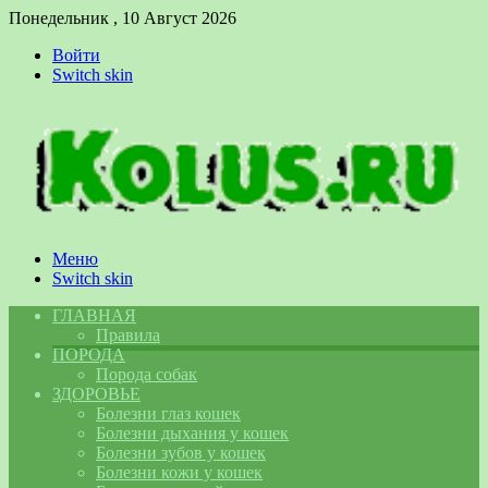
Понедельник , 10 Август 2026
Войти
Switch skin
Меню
Switch skin
ГЛАВНАЯ
Правила
ПОРОДА
Порода собак
ЗДОРОВЬЕ
Болезни глаз кошек
Болезни дыхания у кошек
Болезни зубов у кошек
Болезни кожи у кошек