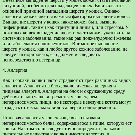
Внезапное выпадение шерсти у кошек может стать печальной
ситуацией, особенно для владельцев кошек. Вши являются
основной причиной выпадения шерсти у кошек. Однако
аллергия также является важным фактором выпадения волос.
Выпадение шерсти у кошек также может быть вызвано
инфекциями, такими как стригущий лишай, или стрессом. У
пожилых кошек выпадение шерсти часто может указывать на
системные заболевания, такие как рак поджелудочной железы
или заболевания надпочечников. Внезапное выпадение
шерсти у кошек, как и любое другое кожное заболевание, не
следует игнорировать, его должен исследовать
непосредственно ветеринар.
4. Аллергия
Как и собаки, кошки часто страдают от трех различных видов
аллергии: Аллергия на блох, экологическая аллергия и
пищевая аллергия. Аллергия на блох и окружающую среду
действительно чаще встречается у кошек, чем
непереносимость пищи, но некоторые невезучие котята могут
страдать от нескольких видов аллергии одновременно.
Пищевая аллергия у кошек чаще всего вызвана
непереносимостью белка, содержащегося в пище, которую ест
кошка. На этом этапе следует точно определить, на какие
питательные вещества у кошки имеется аллергия, и