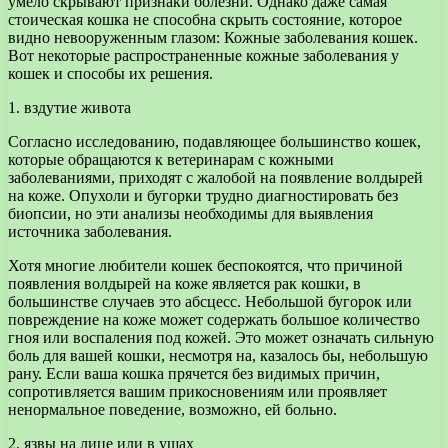
умело скрывают признаки болезни. Однако даже самая
стоическая кошка не способна скрыть состояние, которое
видно невооруженным глазом: Кожные заболевания кошек.
Вот некоторые распространенные кожные заболевания у
кошек и способы их решения.
1. вздутие живота
Согласно исследованию, подавляющее большинство кошек,
которые обращаются к ветеринарам с кожными
заболеваниями, приходят с жалобой на появление волдырей
на коже. Опухоли и бугорки трудно диагностировать без
биопсии, но эти анализы необходимы для выявления
источника заболевания.
Хотя многие любители кошек беспокоятся, что причиной
появления волдырей на коже является рак кошки, в
большинстве случаев это абсцесс. Небольшой бугорок или
повреждение на коже может содержать большое количество
гноя или воспаления под кожей. Это может означать сильную
боль для вашей кошки, несмотря на, казалось бы, небольшую
рану. Если ваша кошка прячется без видимых причин,
сопротивляется вашим прикосновениям или проявляет
ненормальное поведение, возможно, ей больно.
2. язвы на лице или в ушах