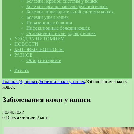
Болезни нервной системы у кошек
Болезни органов мочевыделения кошек
Болезни пищеварительной системы кошек
Болезни ушей кошек
Инвазионные болезни
Инфекционные болезни кошек
Осложнения после родов у кошек
УХОД ЗА ПИТОМЦЕМ
НОВОСТИ
БЫТОВЫЕ ВОПРОСЫ
РАЗНОЕ
Обзор интернете
Искать
Главная
/
Здоровье
/
Болезни кожи у кошек
/
Заболевания кожи у
кошек
Заболевания кожи у кошек
30.08.2022
0
Время чтения: 2 мин.