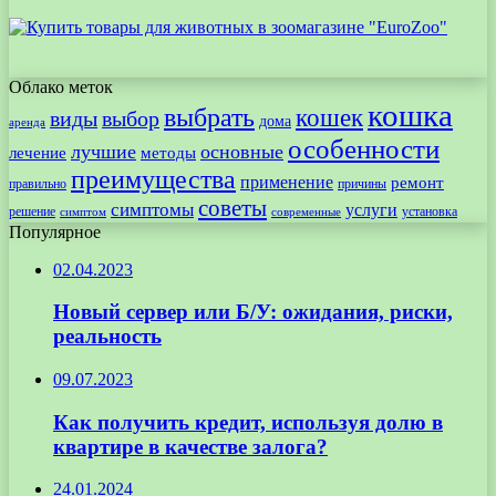
Облако меток
кошка
выбрать
кошек
виды
выбор
дома
аренда
особенности
лучшие
основные
лечение
методы
преимущества
применение
ремонт
правильно
причины
советы
симптомы
услуги
решение
установка
современные
симптом
Популярное
02.04.2023
Новый сервер или Б/У: ожидания, риски,
реальность
09.07.2023
Как получить кредит, используя долю в
квартире в качестве залога?
24.01.2024