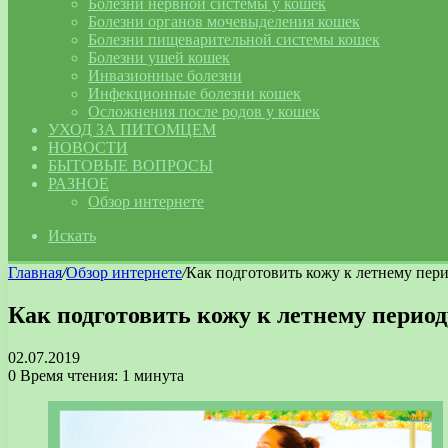
Болезни нервной системы у кошек
Болезни органов мочевыделения кошек
Болезни пищеварительной системы кошек
Болезни ушей кошек
Инвазионные болезни
Инфекционные болезни кошек
Осложнения после родов у кошек
УХОД ЗА ПИТОМЦЕМ
НОВОСТИ
БЫТОВЫЕ ВОПРОСЫ
РАЗНОЕ
Обзор интернете
Искать
Главная
/
Обзор интернете
/
Как подготовить кожу к летнему пер
Как подготовить кожу к летнему период
02.07.2019
0
Время чтения: 1 минута