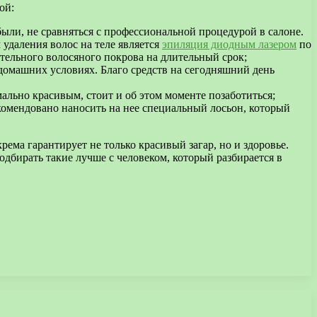
ой:
ли, не сравняться с профессиональной процедурой в салоне.
удаления волос на теле является
эпиляция диодным лазером
по
ательного волосяного покрова на длительный срок;
 домашних условиях. Благо средств на сегодняшний день
ально красивым, стоит и об этом моменте позаботиться;
екомендовано наносить на нее специальный лосьон, который
рема гарантирует не только красивый загар, но и здоровье.
дбирать такие лучше с человеком, который разбирается в