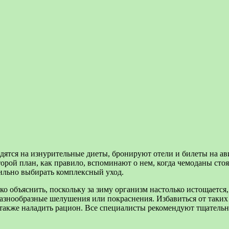
адятся на изнурительные диеты, бронируют отели и билеты на ав
торой план, как правило, вспоминают о нем, когда чемоданы сто
вильно выбирать комплексный уход.
о объяснить, поскольку за зиму организм настолько истощается, 
 разнообразные шелушения или покраснения. Избавиться от таких
 также наладить рацион. Все специалисты рекомендуют тщательн