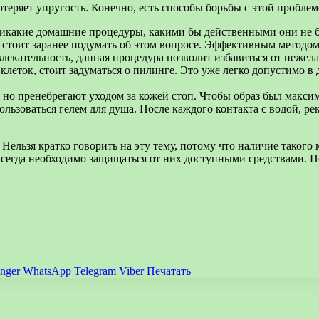
отеряет упругость. Конечно, есть способы борьбы с этой проблем
Никакие домашние процедуры, какими бы действенными они не бы
 стоит заранее подумать об этом вопросе. Эффективным методом 
лекательность, данная процедура позволит избавиться от нежел
леток, стоит задуматься о пилинге. Это уже легко допустимо в
 но пренебрегают уходом за кожей стоп. Чтобы образ был максим
льзоваться гелем для душа. После каждого контакта с водой, р
Нельзя кратко говорить на эту тему, потому что наличие такого к
егда необходимо защищаться от них доступными средствами. По
nger
WhatsApp
Telegram
Viber
Печатать