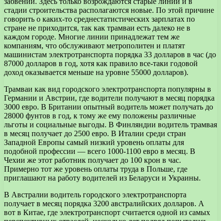
забвении. Здесь только возрождаются старые линии и в
стадии строительства располагаются новые. По этой причине
говорить о каких-то среднестатистических зарплатах по
стране не приходится, так как трамваи есть далеко не в
каждом городе. Многие линии принадлежат тем же
компаниям, что обслуживают метрополитен и платят
машинистам электротранспорта порядка 33 долларов в час (до
87000 долларов в год, хотя как правило все-таки годовой
доход оказывается меньше на уровне 55000 долларов).
Трамваи как вид городского электротранспорта популярны в
Германии и Австрии, где водители получают в месяц порядка
3000 евро. В Британии опытный водитель может получать до
28000 фунтов в год, к тому же ему положены различные
льготы и социальные выгоды. В Финляндии водитель трамвая
в месяц получает до 2500 евро. В Италии среди стран
Западной Европы самый низкий уровень оплаты для
подобной профессии — всего 1000-1100 евро в месяц. В
Чехии же этот работник получает до 100 крон в час.
Примерно тот же уровень оплаты труда в Польше, где
приглашают на работу водителей из Беларуси и Украины.
В Австралии водитель городского электротранспорта
получает в месяц порядка 3200 австралийских долларов. А
вот в Китае, где электротранспорт считается одной из самых