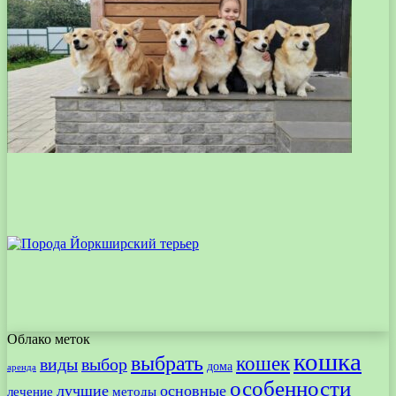
Облако меток
кошка
выбрать
кошек
виды
выбор
дома
аренда
особенности
лучшие
основные
лечение
методы