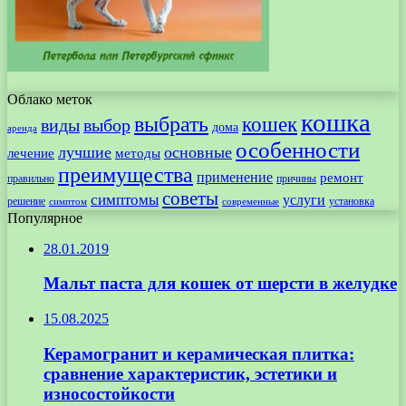
Облако меток
кошка
выбрать
кошек
виды
выбор
дома
аренда
особенности
лучшие
основные
лечение
методы
преимущества
применение
ремонт
правильно
причины
советы
симптомы
услуги
решение
установка
современные
симптом
Популярное
28.01.2019
Мальт паста для кошек от шерсти в желудке
15.08.2025
Керамогранит и керамическая плитка:
сравнение характеристик, эстетики и
износостойкости