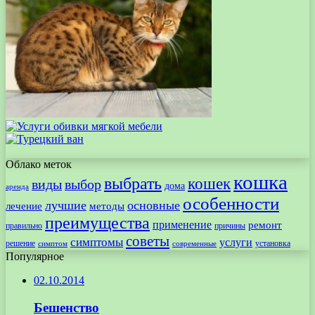
Облако меток
кошка
выбрать
кошек
виды
выбор
дома
аренда
особенности
лучшие
основные
лечение
методы
преимущества
применение
ремонт
правильно
причины
советы
симптомы
услуги
решение
установка
современные
симптом
Популярное
02.10.2014
Бешенство