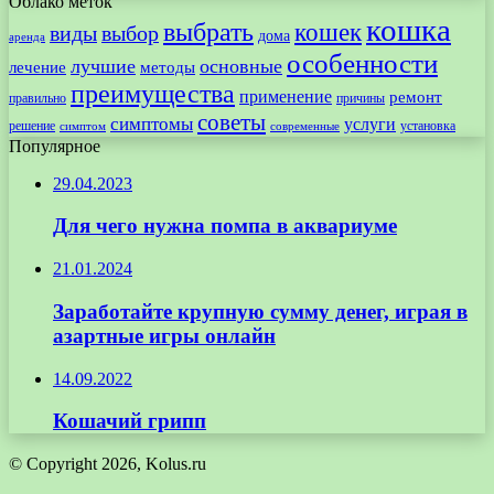
Облако меток
кошка
выбрать
кошек
виды
выбор
дома
аренда
особенности
лучшие
основные
лечение
методы
преимущества
применение
ремонт
правильно
причины
советы
симптомы
услуги
решение
установка
современные
симптом
Популярное
29.04.2023
Для чего нужна помпа в аквариуме
21.01.2024
Заработайте крупную сумму денег, играя в
азартные игры онлайн
14.09.2022
Кошачий грипп
© Copyright 2026, Kolus.ru