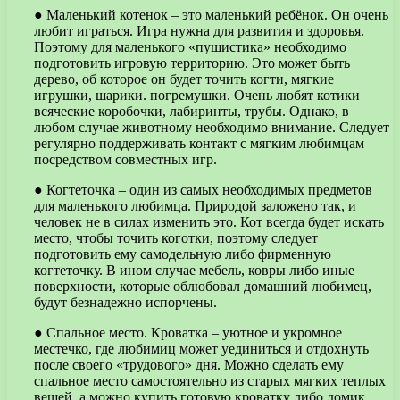
● Маленький котенок – это маленький ребёнок. Он очень
любит играться. Игра нужна для развития и здоровья.
Поэтому для маленького «пушистика» необходимо
подготовить игровую территорию. Это может быть
дерево, об которое он будет точить когти, мягкие
игрушки, шарики. погремушки. Очень любят котики
всяческие коробочки, лабиринты, трубы. Однако, в
любом случае животному необходимо внимание. Следует
регулярно поддерживать контакт с мягким любимцам
посредством совместных игр.
● Когтеточка – один из самых необходимых предметов
для маленького любимца. Природой заложено так, и
человек не в силах изменить это. Кот всегда будет искать
место, чтобы точить коготки, поэтому следует
подготовить ему самодельную либо фирменную
когтеточку. В ином случае мебель, ковры либо иные
поверхности, которые облюбовал домашний любимец,
будут безнадежно испорчены.
● Спальное место. Кроватка – уютное и укромное
местечко, где любимиц может уединиться и отдохнуть
после своего «трудового» дня. Можно сделать ему
спальное место самостоятельно из старых мягких теплых
вещей, а можно купить готовую кроватку либо домик.