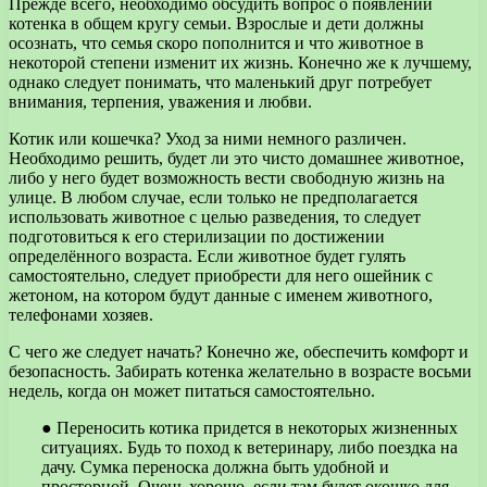
Прежде всего, необходимо обсудить вопрос о появлении
котенка в общем кругу семьи. Взрослые и дети должны
осознать, что семья скоро пополнится и что животное в
некоторой степени изменит их жизнь. Конечно же к лучшему,
однако следует понимать, что маленький друг потребует
внимания, терпения, уважения и любви.
Котик или кошечка? Уход за ними немного различен.
Необходимо решить, будет ли это чисто домашнее животное,
либо у него будет возможность вести свободную жизнь на
улице. В любом случае, если только не предполагается
использовать животное с целью разведения, то следует
подготовиться к его стерилизации по достижении
определённого возраста. Если животное будет гулять
самостоятельно, следует приобрести для него ошейник с
жетоном, на котором будут данные с именем животного,
телефонами хозяев.
С чего же следует начать? Конечно же, обеспечить комфорт и
безопасность. Забирать котенка желательно в возрасте восьми
недель, когда он может питаться самостоятельно.
● Переносить котика придется в некоторых жизненных
ситуациях. Будь то поход к ветеринару, либо поездка на
дачу. Сумка переноска должна быть удобной и
просторной. Очень хорошо, если там будет окошко для