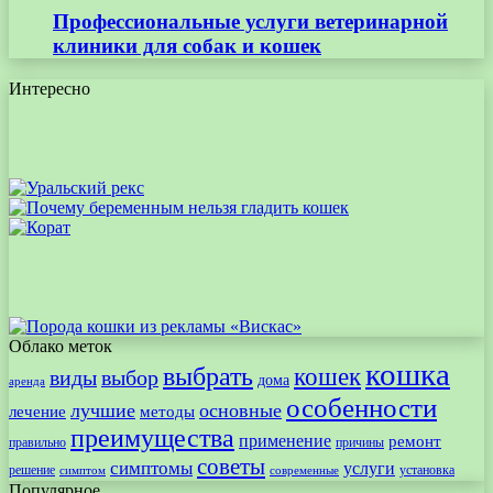
Профессиональные услуги ветеринарной
клиники для собак и кошек
Интересно
Облако меток
кошка
выбрать
кошек
виды
выбор
дома
аренда
особенности
лучшие
основные
лечение
методы
преимущества
применение
ремонт
правильно
причины
советы
симптомы
услуги
решение
установка
современные
симптом
Популярное