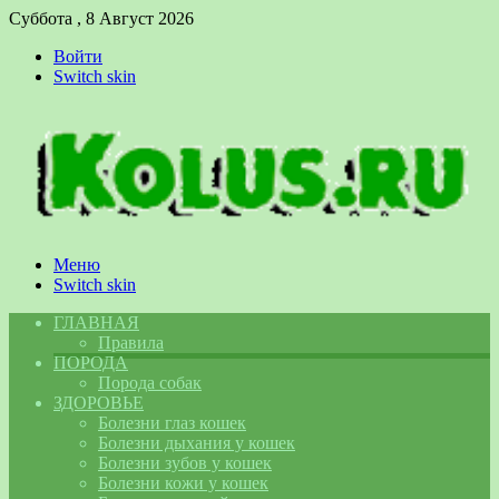
Суббота , 8 Август 2026
Войти
Switch skin
Меню
Switch skin
ГЛАВНАЯ
Правила
ПОРОДА
Порода собак
ЗДОРОВЬЕ
Болезни глаз кошек
Болезни дыхания у кошек
Болезни зубов у кошек
Болезни кожи у кошек