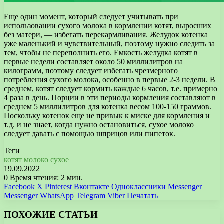
Еще один момент, который следует учитывать при
использовании сухого молока в кормлении котят, выросших
без матери, — избегать перекармливания. Желудок котенка
уже маленький и чувствительный, поэтому нужно следить за
тем, чтобы не переполнить его. Емкость желудка котят в
первые недели составляет около 50 миллилитров на
килограмм, поэтому следует избегать чрезмерного
потребления сухого молока, особенно в первые 2-3 недели. В
среднем, котят следует кормить каждые 6 часов, т.е. примерно
4 раза в день. Порции в эти периоды кормления составляют в
среднем 5 миллилитров для котенка весом 100-150 граммов.
Поскольку котенок еще не привык к миске для кормления и
т.д. и не знает, когда нужно остановиться, сухое молоко
следует давать с помощью шприцов или пипеток.
Теги
котят
молоко
сухое
19.09.2022
0
Время чтения: 2 мин.
Facebook
X
Pinterest
Вконтакте
Одноклассники
Messenger
Messenger
WhatsApp
Telegram
Viber
Печатать
ПОХОЖИЕ СТАТЬИ