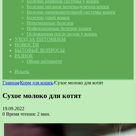
Болезни нервной системы у кошек
Болезни органов мочевыделения кошек
Болезни пищеварительной системы кошек
Болезни ушей кошек
Инвазионные болезни
Инфекционные болезни кошек
Осложнения после родов у кошек
УХОД ЗА ПИТОМЦЕМ
НОВОСТИ
БЫТОВЫЕ ВОПРОСЫ
РАЗНОЕ
Обзор интернете
Искать
Главная
/
Корм для кошек
/
Сухое молоко для котят
Сухое молоко для котят
19.09.2022
0
Время чтения: 2 мин.