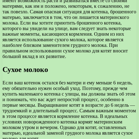
имеют возможность расти и развиваться вместе со своими
матерями, как им и положено, некоторым, к сожалению, не
так повезло. Самая опасная ситуация для котенка, брошенного
матерью, заключается в том, что он лишается материнского
молока. Если вы хотите приютить брошенного котенка,
которого вы увидели на улице, вам следует знать некоторые
важные моменты, касающиеся кормления. Одним из них
является использование сухого молока, которое является
наиболее близким заменителем грудного молока. При
правильном использовании сухое молоко для котят вносит
большой вклад в их развитие.
Сухое молоко
Если ваш котенок остался без матери и ему меньше 6 недель,
ему обязательно нужен особый уход. Поэтому, прежде чем
купить маленького котенка с улицы, вы должны знать об этом
и понимать, что вас ждет непростой процесс, особенно в
первые месяцы. Выращивание котят в возрасте до 6 недель —
трудоемкий и длительный процесс. Самым важным моментом
в этом процессе является кормление котенка. В идеальных
условиях новорожденного котенка кормят материнским
молоком утром и вечером. Однако для котят, оставленных
матерью, идеальной заменой грудного молока является сухое
молоко для котят.