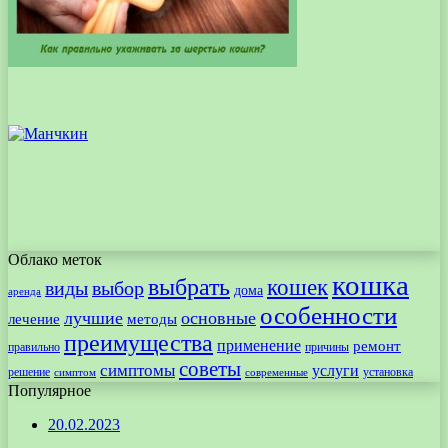
Облако меток
кошка
выбрать
кошек
виды
выбор
дома
аренда
особенности
лучшие
основные
лечение
методы
преимущества
применение
ремонт
правильно
причины
советы
симптомы
услуги
решение
установка
современные
симптом
Популярное
20.02.2023