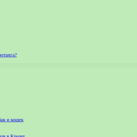
ротанга?
бак и кошек
мов в Крыму