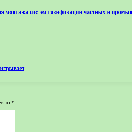
ля монтажа систем газификации частных и промы
ыигрывает
ечены
*