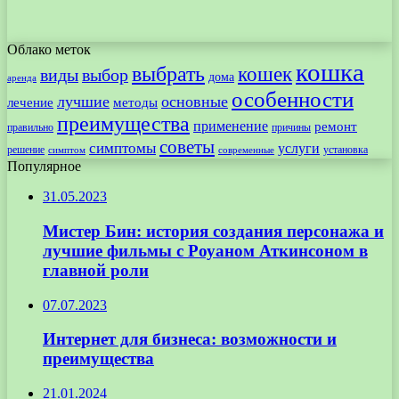
Облако меток
кошка
выбрать
кошек
виды
выбор
дома
аренда
особенности
лучшие
основные
лечение
методы
преимущества
применение
ремонт
правильно
причины
советы
симптомы
услуги
решение
установка
современные
симптом
Популярное
31.05.2023
Мистер Бин: история создания персонажа и
лучшие фильмы с Роуаном Аткинсоном в
главной роли
07.07.2023
Интернет для бизнеса: возможности и
преимущества
21.01.2024