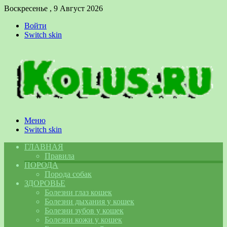
Воскресенье , 9 Август 2026
Войти
Switch skin
Меню
Switch skin
ГЛАВНАЯ
Правила
ПОРОДА
Порода собак
ЗДОРОВЬЕ
Болезни глаз кошек
Болезни дыхания у кошек
Болезни зубов у кошек
Болезни кожи у кошек