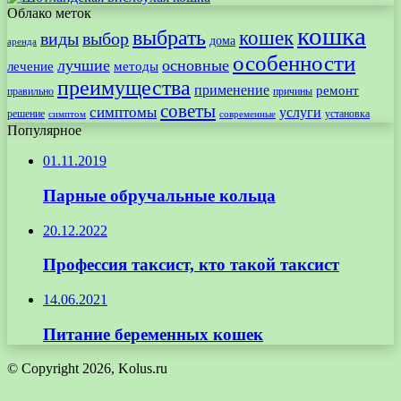
Облако меток
кошка
выбрать
кошек
виды
выбор
дома
аренда
особенности
лучшие
основные
лечение
методы
преимущества
применение
ремонт
правильно
причины
советы
симптомы
услуги
решение
установка
современные
симптом
Популярное
01.11.2019
Парные обручальные кольца
20.12.2022
Профессия таксист, кто такой таксист
14.06.2021
Питание беременных кошек
© Copyright 2026, Kolus.ru