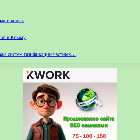
бак и кошек
мов в Крыму
ажа систем газификации частных…