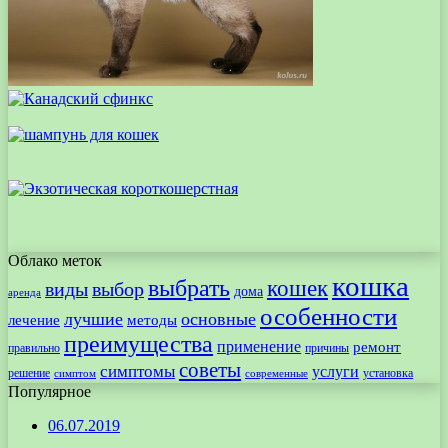
Облако меток
кошка
выбрать
кошек
виды
выбор
дома
аренда
особенности
лучшие
основные
лечение
методы
преимущества
применение
ремонт
правильно
причины
советы
симптомы
услуги
решение
установка
современные
симптом
Популярное
06.07.2019