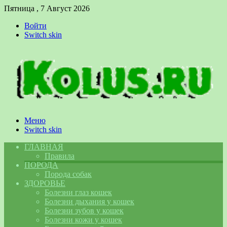
Пятница , 7 Август 2026
Войти
Switch skin
Меню
Switch skin
ГЛАВНАЯ
Правила
ПОРОДА
Порода собак
ЗДОРОВЬЕ
Болезни глаз кошек
Болезни дыхания у кошек
Болезни зубов у кошек
Болезни кожи у кошек