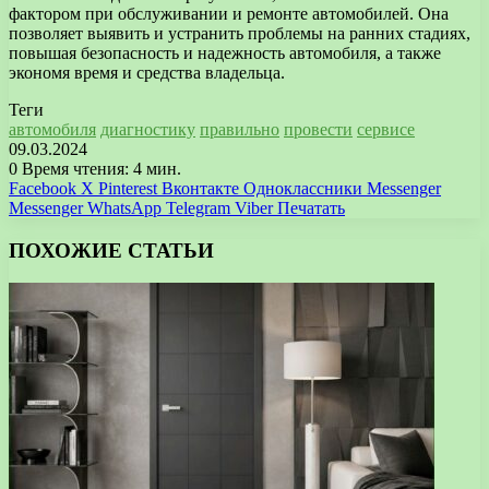
фактором при обслуживании и ремонте автомобилей. Она
позволяет выявить и устранить проблемы на ранних стадиях,
повышая безопасность и надежность автомобиля, а также
экономя время и средства владельца.
Теги
автомобиля
диагностику
правильно
провести
сервисе
09.03.2024
0
Время чтения: 4 мин.
Facebook
X
Pinterest
Вконтакте
Одноклассники
Messenger
Messenger
WhatsApp
Telegram
Viber
Печатать
ПОХОЖИЕ СТАТЬИ