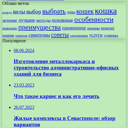
Облако меток
кошка
выбрать
кошек
виды
выбор
дома
аренда
особенности
лучшие
основные
лечение
методы
преимущества
применение
ремонт
правильно
причины
советы
симптомы
услуги
решение
установка
современные
симптом
Популярное
08.06.2024
Изготовление металлокаркаса и
строительство административно-офисных
зданий для бизнеса
23.03.2023
Что такое кариес и как его лечить
26.07.2023
Жилые комплексы в Севастополе: обзор
вариантов