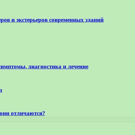
еров и экстерьеров современных зданий
симптомы, диагностика и лечение
н
они отличаются?