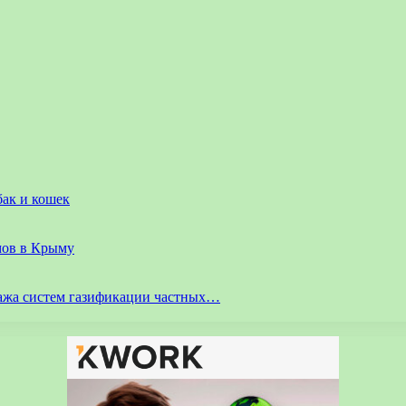
бак и кошек
мов в Крыму
ажа систем газификации частных…