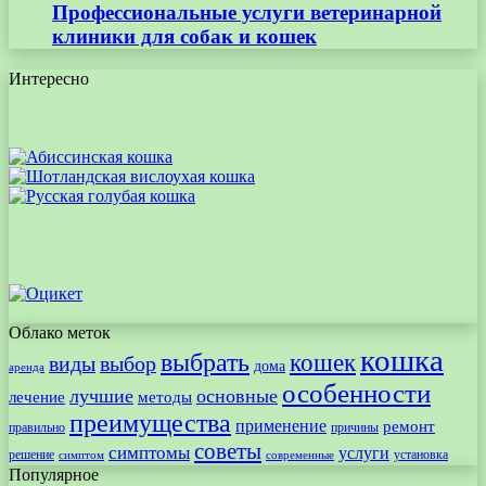
Профессиональные услуги ветеринарной
клиники для собак и кошек
Интересно
Облако меток
кошка
выбрать
кошек
виды
выбор
дома
аренда
особенности
лучшие
основные
лечение
методы
преимущества
применение
ремонт
правильно
причины
советы
симптомы
услуги
решение
установка
современные
симптом
Популярное