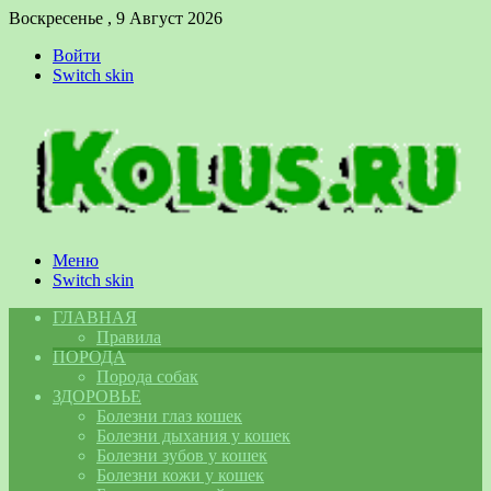
Воскресенье , 9 Август 2026
Войти
Switch skin
Меню
Switch skin
ГЛАВНАЯ
Правила
ПОРОДА
Порода собак
ЗДОРОВЬЕ
Болезни глаз кошек
Болезни дыхания у кошек
Болезни зубов у кошек
Болезни кожи у кошек