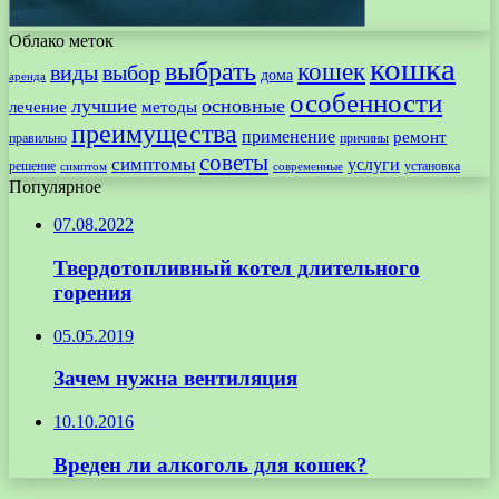
Облако меток
кошка
выбрать
кошек
виды
выбор
дома
аренда
особенности
лучшие
основные
лечение
методы
преимущества
применение
ремонт
правильно
причины
советы
симптомы
услуги
решение
установка
современные
симптом
Популярное
07.08.2022
Твердотопливный котел длительного
горения
05.05.2019
Зачем нужна вентиляция
10.10.2016
Вреден ли алкоголь для кошек?