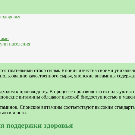
 здоровья
тами
упп населения
тся тщательный отбор сырья. Япония известна своими уникальн
спользованию качественного сырья, японские витамины содерж
одом к производству. В процессе производства используются п
, японские витамины обладают высокой биодоступностью и макс
итаминов. Японские витамины соответствуют высоким стандарт
 активности.
я поддержки здоровья