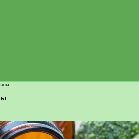
мины
ны