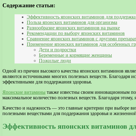
Содержание статьи:
Эффективность японских витаминов для поддержки
Польза японских витаминов для организма
Разнообразие японских витаминов на рынке
Рекомендации по выбору японских витаминов
Сравнение японских витаминов с другими препара
Применение японских витаминов для особенных гр
Дети и подростки
Беременные и кормящие женщины
Пожилые люди
Одной из причин высокого качества японских витаминов являе
являются источниками многих полезных веществ. Благодаря и
эффективными для поддержания здоровья.
Японские витамины
также известны своим инновационным подх
максимальное количество полезных веществ. Благодаря этому
Качество и надежность — это главные критерии при выборе в
полезными веществами для поддержания здоровья и жизненной
Эффективность японских витаминов дл