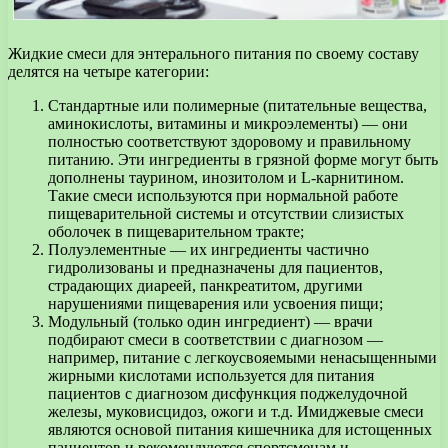
Жидкие смеси для энтерального питания по своему составу
делятся на четыре категории:
Стандартные или полимерные (питательные вещества,
аминокислоты, витамины и микроэлементы) — они
полностью соответствуют здоровому и правильному
питанию. Эти ингредиенты в грязной форме могут быть
дополнены таурином, инозитолом и L-карнитином.
Такие смеси используются при нормальной работе
пищеварительной системы и отсутствии слизистых
оболочек в пищеварительном тракте;
Полуэлементные — их ингредиенты частично
гидролизованы и предназначены для пациентов,
страдающих диареей, панкреатитом, другими
нарушениями пищеварения или усвоения пищи;
Модульный (только один ингредиент) — врачи
подбирают смеси в соответствии с диагнозом —
например, питание с легкоусвояемыми ненасыщенными
жирными кислотами используется для питания
пациентов с диагнозом дисфункция поджелудочной
железы, муковисцидоз, ожоги и т.д. Имиджевые смеси
являются основой питания кишечника для истощенных
пациентов и рекомендуются спортсменам и