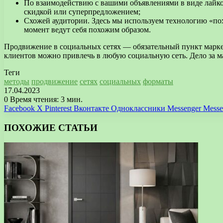
По взаимодействию с вашими объявлениями в виде лайко
скидкой или суперпредложением;
Схожей аудитории. Здесь мы используем технологию «пох
момент ведут себя похожим образом.
Продвижение в социальных сетях — обязательный пункт марк
клиентов можно привлечь в любую социальную сеть. Дело за ма
Теги
методы
продвижение
сетях
социальных
форматы
17.04.2023
0
Время чтения: 3 мин.
Facebook
X
Pinterest
Вконтакте
Одноклассники
Messenger
Messe
ПОХОЖИЕ СТАТЬИ