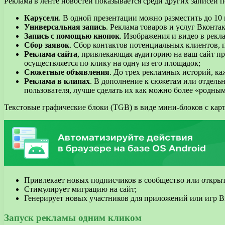
Реклама в ленте новостей показывается среди других записей п
Карусели
. В одной презентации можно разместить до 10
Универсальная запись
. Реклама товаров и услуг Вконт
Запись с помощью кнопок
. Изображения и видео в рекл
Сбор заявок
. Сбор контактов потенциальных клиентов, п
Реклама сайта
, привлекающая аудиторию на ваш сайт пр
осуществляется по клику на одну из его площадок;
Сюжетные объявления
. До трех рекламных историй, ка
Реклама в клипах
. В дополнение к сюжетам или отдель
пользователя, лучше сделать их как можно более «родны
Текстовые графические блоки (TGB) в виде мини-блоков с карт
Привлекает новых подписчиков в сообщество или откры
Стимулирует миграцию на сайт;
Генерирует новых участников для приложений или игр В
Запуск рекламы одним кликом