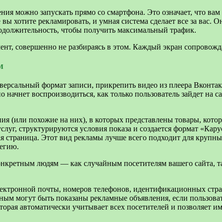
я можно запускать прямо со смартфона. Это означает, что вам 
 вы хотите рекламировать, и умная система сделает все за вас.
одолжительность, чтобы получить максимальный трафик.
ент, совершенно не разбираясь в этом. Каждый экран сопровож
м
ерсальный формат записи, прикрепить видео из плеера Вконтакт
о начнет воспроизводиться, как только пользователь зайдет на 
я (или похожие на них), в которых представлены товары, котор
луг, структурируются условия показа и создается формат «Карус
ная страница. Этот вид рекламы лучше всего подходит для крупн
тегию.
онкретным людям — как случайным посетителям вашего сайта, та
электронной почты, номеров телефонов, идентификационных ст
ным могут быть показаны рекламные объявления, если пользовате
оторая автоматически учитывает всех посетителей и позволяет 