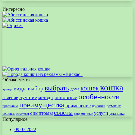
Интересно
Облако меток
кошка
выбрать
кошек
виды
выбор
дома
аренда
особенности
лучшие
основные
лечение
методы
преимущества
применение
ремонт
правильно
причины
советы
симптомы
услуги
решение
установка
современные
симптом
Популярное
09.07.2022