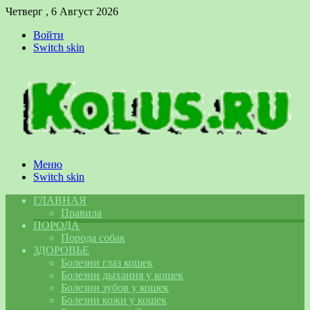
Четверг , 6 Август 2026
Войти
Switch skin
Меню
Switch skin
ГЛАВНАЯ
Правила
ПОРОДА
Порода собак
ЗДОРОВЬЕ
Болезни глаз кошек
Болезни дыхания у кошек
Болезни зубов у кошек
Болезни кожи у кошек