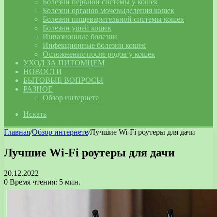
Болезни нервной системы у кошек
Болезни органов мочевыделения кошек
Болезни пищеварительной системы кошек
Болезни ушей кошек
Инвазионные болезни
Инфекционные болезни кошек
Осложнения после родов у кошек
УХОД ЗА ПИТОМЦЕМ
НОВОСТИ
БЫТОВЫЕ ВОПРОСЫ
РАЗНОЕ
Обзор интернете
Искать
Главная
/
Обзор интернете
/
Лучшие Wi-Fi роутеры для дачи
Лучшие Wi-Fi роутеры для дачи
20.12.2022
0
Время чтения: 5 мин.