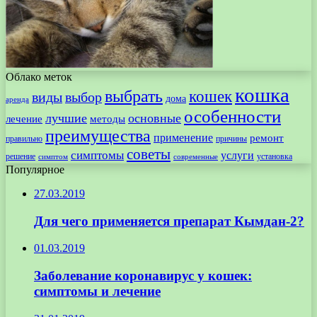
Облако меток
кошка
выбрать
кошек
виды
выбор
дома
аренда
особенности
лучшие
основные
лечение
методы
преимущества
применение
ремонт
правильно
причины
советы
симптомы
услуги
решение
установка
современные
симптом
Популярное
27.03.2019
Для чего применяется препарат Кымдан-2?
01.03.2019
Заболевание коронавирус у кошек:
симптомы и лечение