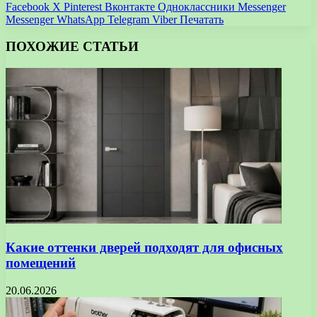
Facebook
X
Pinterest
Вконтакте
Одноклассники
Messenger
Messenger
WhatsApp
Telegram
Viber
Печатать
ПОХОЖИЕ СТАТЬИ
Какие оттенки дверей подходят для офисных
помещений
20.06.2026