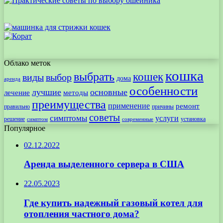
Облако меток
кошка
выбрать
кошек
виды
выбор
дома
аренда
особенности
лучшие
основные
лечение
методы
преимущества
применение
ремонт
правильно
причины
советы
симптомы
услуги
решение
установка
современные
симптом
Популярное
02.12.2022
Аренда выделенного сервера в США
22.05.2023
Где купить надежный газовый котел для
отопления частного дома?