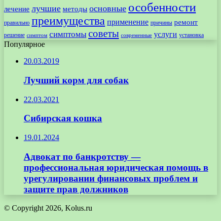
особенности
лучшие
основные
лечение
методы
преимущества
применение
ремонт
правильно
причины
советы
симптомы
услуги
решение
установка
современные
симптом
Популярное
20.03.2019
Лучший корм для собак
22.03.2021
Сибирская кошка
19.01.2024
Адвокат по банкротству —
профессиональная юридическая помощь в
урегулировании финансовых проблем и
защите прав должников
© Copyright 2026, Kolus.ru