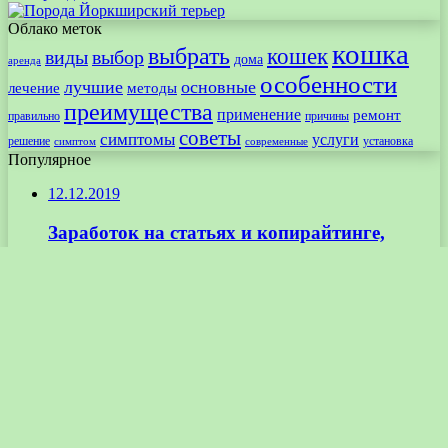
Облако меток
кошка
выбрать
кошек
виды
выбор
дома
аренда
особенности
лучшие
основные
лечение
методы
преимущества
применение
ремонт
правильно
причины
советы
симптомы
услуги
решение
установка
современные
симптом
Популярное
12.12.2019
Заработок на статьях и копирайтинге,
продаже статей
25.01.2024
Примеры графического дизайна,
вдохновляющие на творчество и
совершенствование навыков
19.09.2024