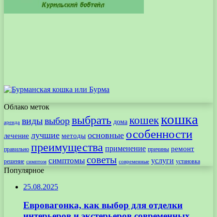
Облако меток
кошка
выбрать
кошек
виды
выбор
дома
аренда
особенности
лучшие
основные
лечение
методы
преимущества
применение
ремонт
правильно
причины
советы
симптомы
услуги
решение
установка
современные
симптом
Популярное
25.08.2025
Евровагонка, как выбор для отделки
интерьеров и экстерьеров современных