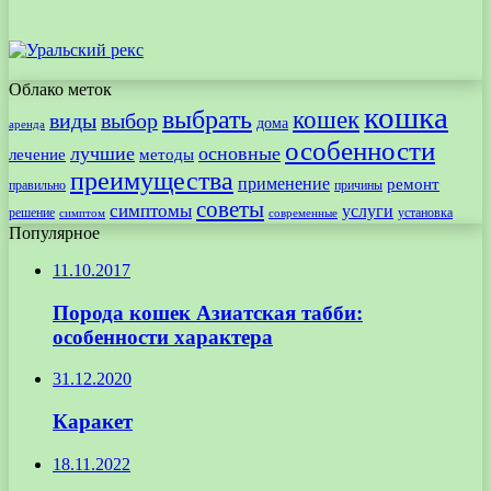
Облако меток
кошка
выбрать
кошек
виды
выбор
дома
аренда
особенности
лучшие
основные
лечение
методы
преимущества
применение
ремонт
правильно
причины
советы
симптомы
услуги
решение
установка
современные
симптом
Популярное
11.10.2017
Порода кошек Азиатская табби:
особенности характера
31.12.2020
Каракет
18.11.2022