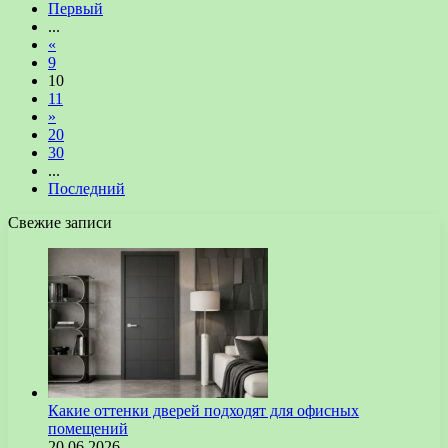
Первый
...
«
9
10
11
»
20
30
...
Последний
Свежие записи
Какие оттенки дверей подходят для офисных
помещений
20.06.2026