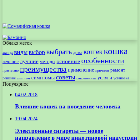
Облако меток
кошка
выбрать
кошек
виды
выбор
дома
аренда
особенности
лучшие
основные
лечение
методы
преимущества
применение
ремонт
правильно
причины
советы
симптомы
услуги
решение
установка
современные
симптом
Популярное
04.02.2018
Влияние кошек на поведение человека
19.04.2024
Электронные сигареты — новое
направление в мире никотиновой индустрии