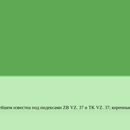
нейшем известна под индексами ZB VZ. 37 и TK VZ. 37; коренные