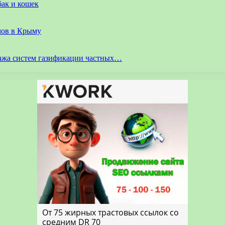
бак и кошек
мов в Крыму
ажа систем газификации частных…