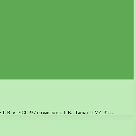
 Т. В. из ЧССР37 называются Т. В. -Танки Lt VZ. 35 …